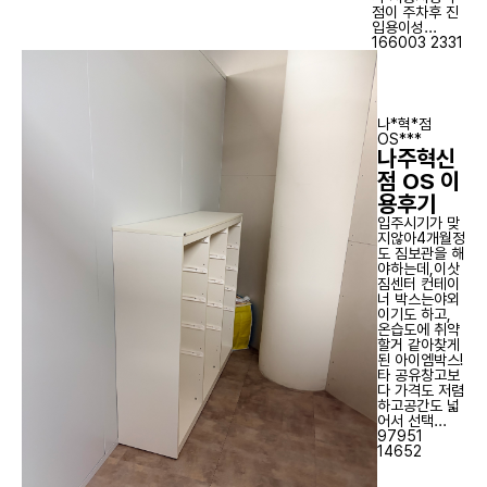
점이 주차후 진
입용이성...
166003
2331
나*혁*점
OS***
나주혁신
점 OS 이
용후기
입주시기가 맞
지않아4개월정
도 짐보관을 해
야하는데,이삿
짐센터 컨테이
너 박스는야외
이기도 하고,
온습도에 취약
할거 같아찾게
된 아이엠박스!
타 공유창고보
다 가격도 저렴
하고공간도 넓
어서 선택...
97951
14652