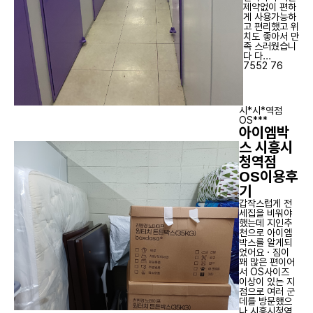
제약없이 편하
게 사용가능하
고 편리했고 위
치도 좋아서 만
족 스러웠습니
다 다...
7552
76
시*시*역점
OS***
아이엠박
스 시흥시
청역점
OS이용후
기
갑작스럽게 전
세집을 비워야
했는데 지인추
천으로 아이엠
박스를 알게되
었어요ㆍ짐이
꽤 많은 편이어
서 OS사이즈
이상이 있는 지
점으로 여러 군
데를 방문했으
나 시흥시청역