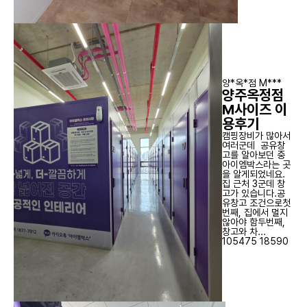
양*옥*점 M***
양주옥정점
M사이즈 이
용후기
캠핑장비가 많아서
여러군데 공유창
고를 알아보던 중
아이엠박스라는 곳
을 알게되었네요.
집 근처 3군데 창
고가 있습니다.공
유창고 조건으로첫
번째, 집에서 멀지
않아야 함두번째,
창고와 차...
105475
18590