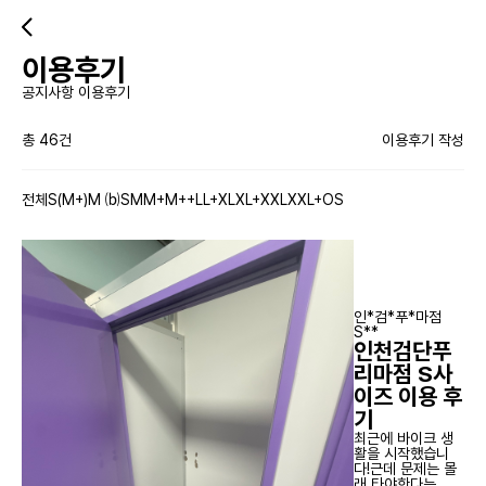
이용후기
공지사항
이용후기
총
46
건
이용후기 작성
전체
S(M+)
M ⒝
S
M
M+
M++
L
L+
XL
XL+
XXL
XXL+
OS
인*검*푸*마점
S**
인천검단푸
리마점 S사
이즈 이용 후
기
최근에 바이크 생
활을 시작했습니
다!근데 문제는 몰
래 타야한다는