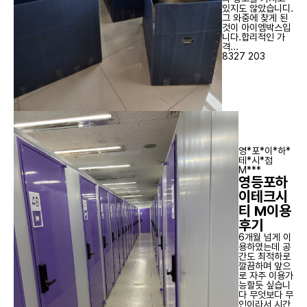
있지도 않았습니디.
그 와중에 찾게 된
것이 아이엠박스입
니다.합리적인 가
격...
8327
203
영*포*이*하*
테*시*점
M***
영등포하
이테크시
티 M이용
후기
6개월 넘게 이
용하였는데 공
간도 최적하로
깔끔하며 앞으
로 자주 이용가
능할듯 싶습니
다 무엇보다 무
인이라서 시간