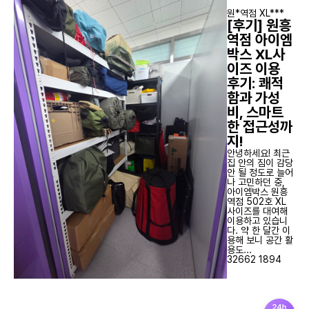
원*역점 XL***
[후기] 원흥
역점 아이엠
박스 XL사
이즈 이용
후기: 쾌적
함과 가성
비, 스마트
한 접근성까
지!
안녕하세요! 최근
집 안의 짐이 감당
안 될 정도로 늘어
나 고민하던 중,
아이엠박스 원흥
역점 502호 XL
사이즈를 대여해
이용하고 있습니
다. 약 한 달간 이
용해 보니 공간 활
용도...
32662
1894