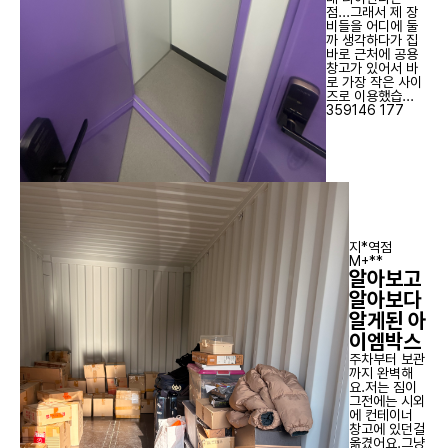
점...그래서 제 장
비들을 어디에 둘
까 생각하다가 집
바로 근처에 공용
창고가 있어서 바
로 가장 작은 사이
즈로 이용했습...
359146
177
지*역점
M+**
알아보고
알아보다
알게된 아
이엠박스
주차부터 보관
까지 완벽해
요.저는 짐이
그전에는 시외
에 컨테이너
창고에 있던걸
옮겼어요.그냥