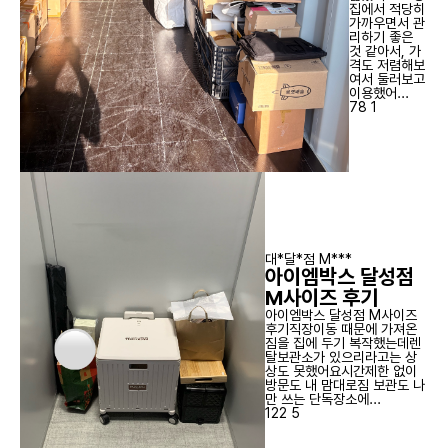
집에서 적당히
가까우면서 관
리하기 좋은
것 같아서, 가
격도 저렴해보
여서 둘러보고
이용했어...
78
1
대*달*점 M***
아이엠박스 달성점
M사이즈 후기
아이엠박스 달성점 M사이즈
후기직장이동 때문에 가져온
짐을 집에 두기 복작했는데렌
탈보관소가 있으리라고는 상
상도 못했어요시간제한 없이
방문도 내 맘대로짐 보관도 나
만 쓰는 단독장소에...
122
5