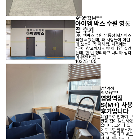
수*영*점 M***
아이엠 박스 수원 영통
점 후기
아이엠박스 수원 영통점 M사이즈
직접 써봤는데, 왜 사람들이 이런
데 쓰는지 딱 이해됨. 처음에는
“굳이 창고까지 써야 하나?” 싶었
는데, 한 번 정리하고 나니까 생각
이 완전 바뀜...
10325
105
염*역점
S(M+)***
염창역점
S(M+) 사용
후기입니다
폐업으로 인하여 보
관할 짐이 발생하였
습니다. 그러나 집
에도 보관할장소가
없고 그렇다고 별도
의 창고를 가지고